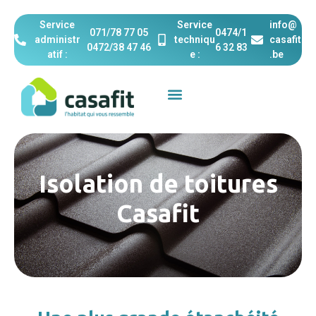
Service
Service
info@
071/78 77 05
0474/1
administr
techniqu
casafit
0472/38 47 46‬
6 32 83
atif :
e :
.be
Isolation de toitures
Casafit