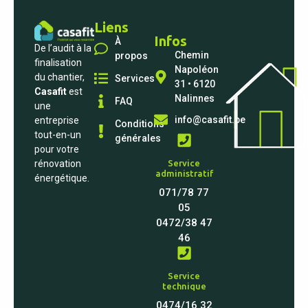
Liens
Infos
À
De l’audit à la
Chemin
propos
finalisation
Napoléon
du chantier,
Services
31 • 6120
Casafit
est
Nalinnes
FAQ
une
info@casafit.be
entreprise
Conditions
tout-en-un
générales
pour votre
Service
rénovation
administratif
énergétique.
071/78 77
05
0472/38 47
46‬
Service
technique
0474/16 32