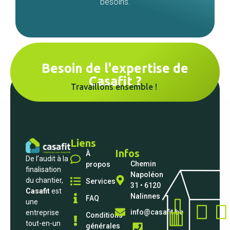
besoins.
Besoin de l'expertise de
Casafit ?
Travaillons ensemble !
Liens
Infos
À
De l’audit à la
Chemin
propos
finalisation
Napoléon
du chantier,
Services
31 • 6120
Casafit
est
Nalinnes
FAQ
une
info@casafit.be
entreprise
Conditions
tout-en-un
générales