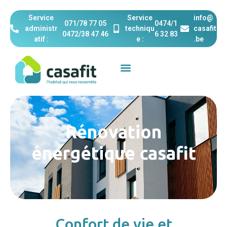
Service
Service
info@
071/78 77 05
0474/1
administr
techniqu
casafit
0472/38 47 46‬
6 32 83
atif :
e :
.be
Rénovation
énergétique casafit
Confort de vie et