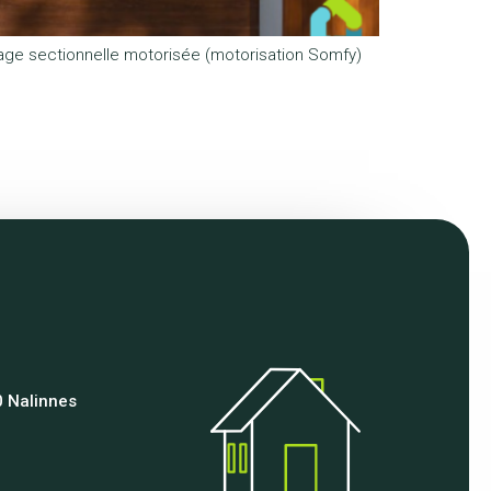
age sectionnelle motorisée (motorisation Somfy)
 Nalinnes