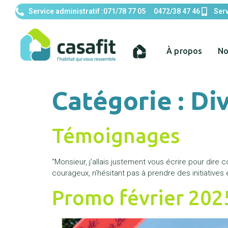
Service administratif :
071/78 77 05
0472/38 47 46‬
Serv
À propos
No
Catégorie :
Di
Témoignages
“Monsieur, j’allais justement vous écrire pour dire
courageux, n’hésitant pas à prendre des initiatives e
Promo février 202