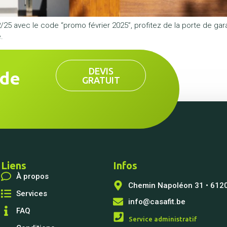
5 avec le code “promo février 2025”, profitez de la porte de gar
.
DEVIS
 de
GRATUIT
Liens
Infos
À propos
Chemin Napoléon 31 • 6120
Services
info@casafit.be
FAQ
Service administratif